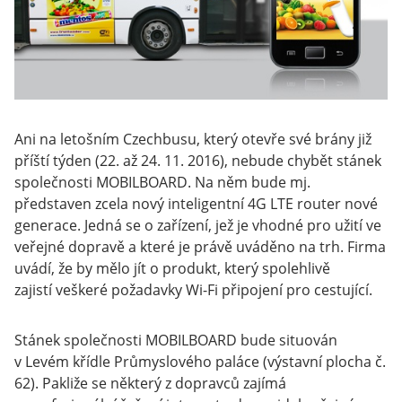
Ani na letošním Czechbusu, který otevře své brány již
příští týden (22. až 24. 11. 2016), nebude chybět stánek
společnosti MOBILBOARD. Na něm bude mj.
představen zcela nový inteligentní 4G LTE router nové
generace. Jedná se o zařízení, jež je vhodné pro užití ve
veřejné dopravě a které je právě uváděno na trh. Firma
uvádí, že by mělo jít o produkt, který spolehlivě
zajistí veškeré požadavky Wi-Fi připojení pro cestující.
Stánek společnosti MOBILBOARD bude situován
v Levém křídle Průmyslového paláce (výstavní plocha č.
62). Pakliže se některý z dopravců zajímá