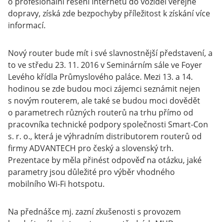
o profesionální řešení internetu do vozidel veřejné
dopravy, získá zde bezpochyby příležitost k získání více
informací.
Nový router bude mít i své slavnostnější představení, a
to ve středu 23. 11. 2016 v Seminárním sále ve Foyer
Levého křídla Průmyslového paláce. Mezi 13. a 14.
hodinou se zde budou moci zájemci seznámit nejen
s novým routerem, ale také se budou moci dovědět
o parametrech různých routerů na trhu přímo od
pracovníka technické podpory společnosti Smart-Con
s. r. o., která je výhradním distributorem routerů od
firmy ADVANTECH pro český a slovenský trh.
Prezentace by měla přinést odpověď na otázku, jaké
parametry jsou důležité pro výběr vhodného
mobilního Wi-Fi hotspotu.
Na přednášce mj. zazní zkušenosti s provozem