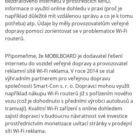
bezdrátového internetu v prostředcích MHD,
informace o využití online dohledu v praxi (proč je
například důležité mít vzdálenou správu a co je k tomu
potřeba) atp. Údaje by měly provozovatelům veřejné
dopravy pomoci zorientovat se v problematice Wi-Fi
routerů.
Připomeňme, že MOBILBOARD je dodavatel řešení
internetu do vozidel veřejné dopravy a provozovatel
reklamní sítě Wi-Fi reklama. V roce 2014 se stal
výhradním partnerem pro veřejnou dopravu
společnosti Smart-Con s. r. o. Dopravci mohou využít
například nákupu Wi-Fi routerů již s pořízením nového
vozu (což je dohodnuto s předními výrobci autobusů a
tramvají). Kvalitní Wi-Fi zařízení s online dohledem
zajistí dopravci v budoucnu návratnost své investice
prostřednictvím monetizace uvítací stránky v prodejní
síti Wi-Fi reklama.