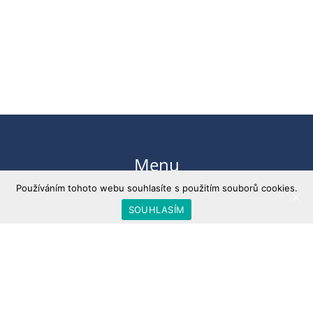
Menu
Používáním tohoto webu souhlasíte s použitím souborů cookies.
ÚVOD
SOUHLASÍM
O NÁS
ARCHIV
INZERCE
KONTAKT